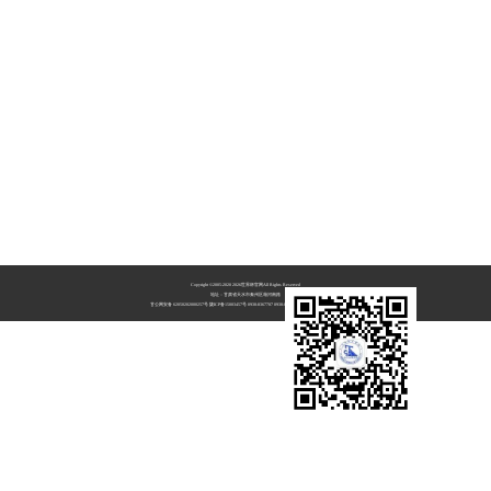
Copyright ©2005-2020 2026世界杯官网All Rights Reserved
地址：甘肃省天水市秦州区藉河南路
甘公网安备 62050202000257号
陇ICP备15003457号 0938-8367707 0938-8362599 E-mail:xb@tsnu.edu.cn
官方微信公众号