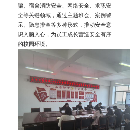
骗、宿舍消防安全、网络安全、求职安
全等关键领域，通过主题班会、案例警
示、隐患排查等多种形式，推动安全意
识入脑入心，为员工成长营造安全有序
的校园环境。