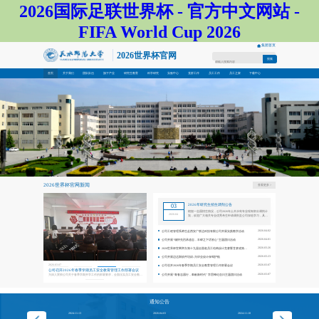
2026国际足联世界杯 - 官方中文网站 -
FIFA World Cup 2026
集团首页
2026世界杯官网
首页
关于我们
团队队伍
旗下产业
研究生教育
科学研究
实验中心
党群工作
员工工作
员工之家
下载中心
2026世界杯官网新闻
查看更多 >
03
2026年研究生招生调剂公告
根据一志愿招生情况，公司2026年土木水利专业现有部分调剂计
2026-04
划，欢迎广大相关专业优秀考生申请调剂至公司深造学习，具体
要求如下：一、调剂人数公司只接收全日制调剂考生，本次调剂
拟录取人数8名，采取差额复试的方式，差额比例采用200%，即
参加复试人员16名。二、可接收调剂专业土木水利（0859）、土
2026-04-02
公司工程管理系师生赴西安广联达科技有限公司开展实践教学活动
木工程（0814）、水利工程（0815）、地质资源与地质工程
（0818）、交通运输（0861）、矿业工程（0819）专业三、调剂
2026-04-01
公司开展“缅怀先烈承遗志，丰碑之下话初心”主题团日活动
基本条件1....
2026-03-26
2026世界杯官网举办第十九届全国老员工结构设计竞赛暨甘肃省第九届老员工结构设计竞赛赛题解读会
2026-03-23
公司开展迈达斯软件培训--为毕业设计保驾护航
2026-03-07
2026-03-06
2026-03-06
2026-03-07
公司召开2026年春季学期员工安全教育管理工作部署会议
”主题团日活动
公司召开2026年春季学期员工安全教育管理工作部署会议
2026世界杯官网师生党员热议全国两会胜利召开
2026-03-07
公司开展“青春志愿行，奉献新时代” 学雷锋纪念日主题团日活动
青山埋忠骨，丰碑励后人。为缅怀革命先烈，传承红色基因，引导青年学子在追思中汲取奋进力量。3月31日，清明节来临之际，2026世界杯官网团委组织团员青年代表前往天水解放纪念碑，开展“缅怀先烈承遗志，丰碑之下话初心”主题团日活动，员工骨干、团员代表共100余人参加活动。 活动伊始，同学们怀着崇敬之情，面向解放碑庄严肃立，集体默哀，向为民族独立、人民解放和国家富强英勇献身的革命先烈表达深切哀思。 随后，员工代表...
为深入贯彻公司关于春季学期开学工作的部署要求，全面压实员工安全教育管理责任，明确新学期工作重点，切实筑牢校园安全防线，3月5日下午，2026年春季学期员工安全教育管理工作部署会议在公司304会议室顺利召开。公司党委书记崔德旺、经理吕向明、副经理魏国强出席会议，全体班主任及辅导员参加会议，会议由公司党委副书记周姣主持。周姣围绕《2026年春季学期员工安全教育管理工作实施方案》，对新学期...
全国政协十四届四次会议、十四届全国人大四次会议分别于3月4日、3月5日在北京隆重开幕。公司党委组织全体师生第一时间关注会议动态，收看两会直播，热议政府工作报告。大家纷纷表示，2026年是“十五五”规划的开局之年，要更加紧密地团结在以习近平同志为核心的党中央周围，担新征程之重任，发新时代之强音，让青春在全面建设社会主义现代化国家的火热实践中绽放绚丽之花。公司党委副书记、副经理周姣表示，观看十四届...
通知公告
2024-11-13
2026-04-03
2024-11-18